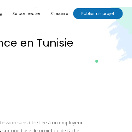
og
Se connecter
S’inscrire
Publier un projet
nce en Tunisie
fession sans être liée à un employeur
s
sur une base de projet ou de tâche.