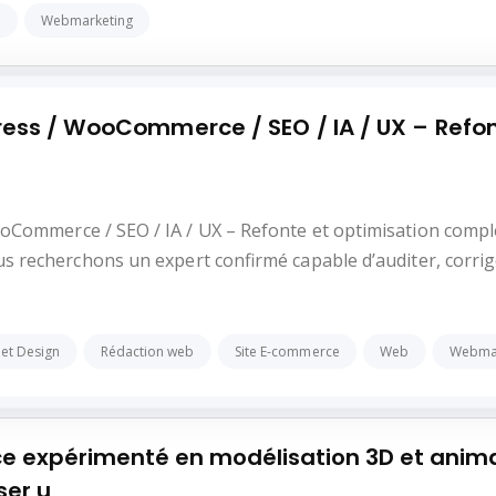
b
Webmarketing
ess / WooCommerce / SEO / IA / UX – Refon
Commerce / SEO / IA / UX – Refonte et optimisation compl
 recherchons un expert confirmé capable d’auditer, corrig
et Design
Rédaction web
Site E-commerce
Web
Webmar
ce expérimenté en modélisation 3D et anim
ser u