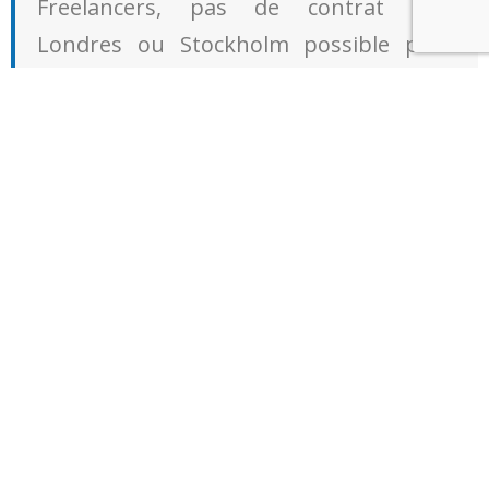
Freelancers, pas de contrat avec
Londres ou Stockholm possible pour
moi.»
Tout s’explique, le réseautage active la formation
mutuelle, le mentoring accélère l’accès aux marchés
étrangers et structure une communauté solidaire,
visible, motivée.
Les bénéfices réels pour
clients et indépendants au
sein du Hub Freelancing
Afrique du Nord
L’allure du marché nord-africain évolue, la diversité