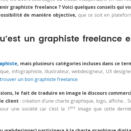
ir graphiste freelance ? Voici quelques conseils qui v
ossibilité de manière objective,
que ce soit en platefo
u’est un graphiste freelance 
aphiste
, mais plusieurs catégories incluses dans ce te
que, infographiste, illustrateur, webdesigneur, UX design
rouver un bon graphiste freelance
.
sions, le fait de traduire en image le discours commerc
e client
: création d’une charte graphique, logo, affiche… 
ère
our une société car c’est la 1
image que cette derniè
ou webdesigner) participera à la charte graphique digit