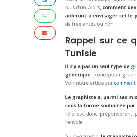
plus d’un. Alors,
comment deven
aideront à envisager cette p
de freelances ou non.
Rappel sur ce q
Tunisie
Il n’y a pas un seul type de
gr
générique
: concepteur graphi
Voir notre article sur
comment t
Le graphiste a, parmi ses mis
sous la forme souhaitée par l
rôle est donc prépondérant p
renvoie.
Au niveau web,
le graphiste (