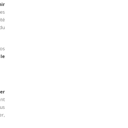
nir
ses
ité
du
vos
 le
cer
ent
lus
er,