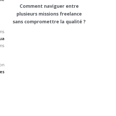
Comment naviguer entre
plusieurs missions freelance
sans compromettre la qualité ?
ans
qua
ans
ion
ues