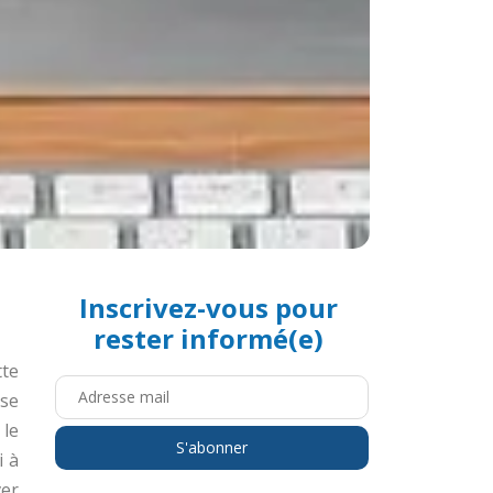
Inscrivez-vous pour
rester informé(e)
te
 se
 le
i à
ver