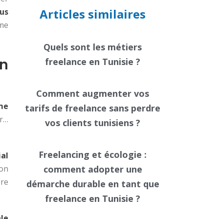
Articles similaires
ous
rme
Quels sont les métiers
en
freelance en Tunisie ?
Comment augmenter vos
rme
tarifs de freelance sans perdre
er…
vos clients tunisiens ?
Freelancing et écologie :
ial
Son
comment adopter une
re
démarche durable en tant que
freelance en Tunisie ?
ale