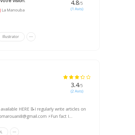
votre vision.
4.8
/5
(1 Avis)
La Manouba
...
Illustrator
3.4
/5
(2 Avis)
 available HERE 📝I regularly write articles on
ibmarouani8@gmail.com ⚡Fun fact I…
...
QL