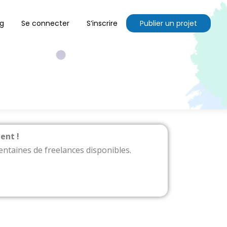
og
Se connecter
S’inscrire
Publier un projet
ent !
centaines de freelances disponibles.