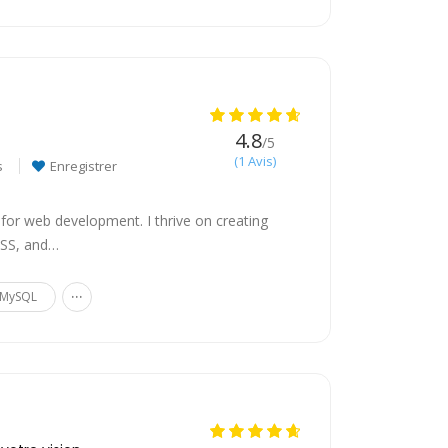
4.8
/5
(1 Avis)
s
Enregistrer
 for web development. I thrive on creating
CSS, and…
...
MySQL