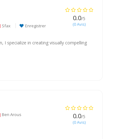
0.0
/5
(0 Avis)
Sfax
Enregistrer
, I specialize in creating visually compelling
Ben Arous
0.0
/5
(0 Avis)