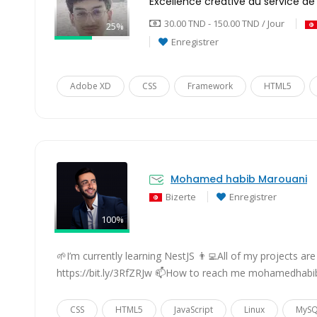
Excellence créative au service de 
30.00 TND - 150.00 TND / Jour
25%
Enregistrer
Adobe XD
CSS
Framework
HTML5
Mohamed habib Marouani
Bizerte
Enregistrer
100%
🌱I’m currently learning NestJS 👨‍💻All of my projects are
https://bit.ly/3RfZRJw 📫How to reach me mohamedhab
CSS
HTML5
JavaScript
Linux
MyS