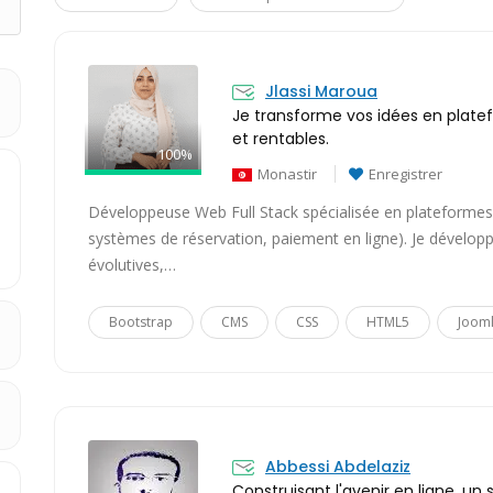
Jlassi Maroua
Je transforme vos idées en plat
et rentables.
100%
Monastir
Enregistrer
Développeuse Web Full Stack spécialisée en plateformes 
systèmes de réservation, paiement en ligne). Je développe
évolutives,…
Bootstrap
CMS
CSS
HTML5
Joom
Abbessi Abdelaziz
Construisant l'avenir en ligne, un si