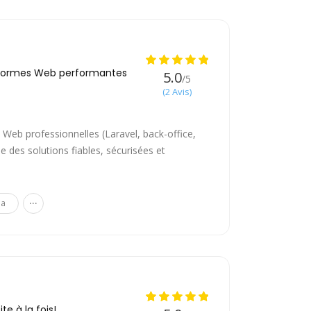
eformes Web performantes
5.0
/5
(2 Avis)
Web professionnelles (Laravel, back-office,
 des solutions fiables, sécurisées et
...
la
te à la fois!