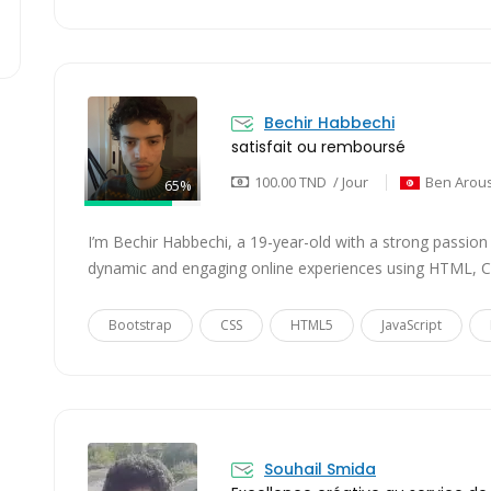
Bechir Habbechi
satisfait ou remboursé
100.00 TND / Jour
Ben Arou
65%
I’m Bechir Habbechi, a 19-year-old with a strong passion
dynamic and engaging online experiences using HTML, 
Bootstrap
CSS
HTML5
JavaScript
Souhail Smida