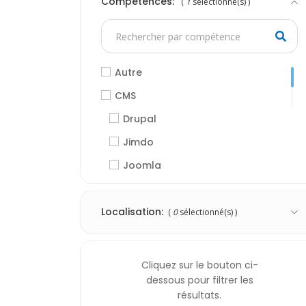
Compétences:
(
1
sélectionné(s) )
Autre
CMS
Drupal
Jimdo
Joomla
Magento
Localisation:
osCommerce
(
0
sélectionné(s) )
Prestashop
Shopify
Cliquez sur le bouton ci-
dessous pour filtrer les
Wix
résultats.
Wordpress