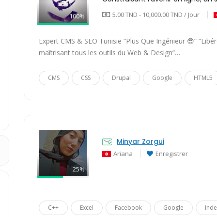
5.00 TND - 10,000.00 TND / Jour
100%
Expert CMS & SEO Tunisie “Plus Que Ingénieur 😎” “Libére
maîtrisant tous les outils du Web & Design”…
CMS
CSS
Drupal
Google
HTML5
Minyar Zorgui
Ariana
Enregistrer
25%
C++
Excel
Facebook
Google
Inde