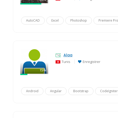
AutoCAD
Excel
Photoshop
Premiere Pr
Alaa
Tunis
Enregistrer
15%
Android
Angular
Bootstrap
CodeIgniter