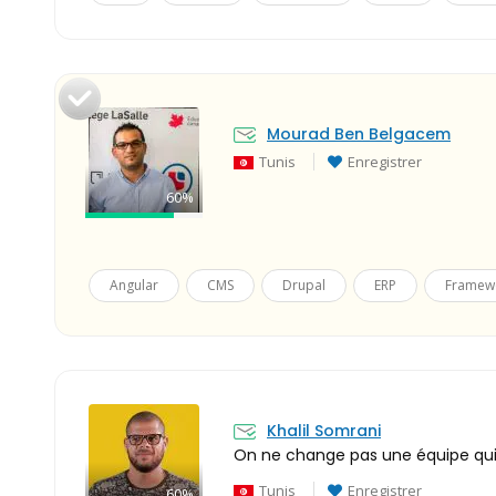
Mourad Ben Belgacem
Tunis
Enregistrer
60%
Angular
CMS
Drupal
ERP
Framew
Khalil Somrani
On ne change pas une équipe qu
Tunis
Enregistrer
60%