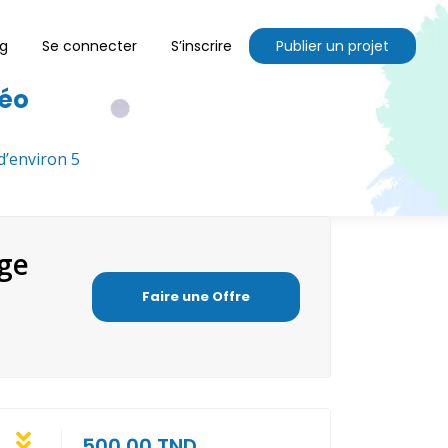
og
Se connecter
S’inscrire
Publier un projet
déo
d’environ 5
age
Faire une Offre
500.00 TND