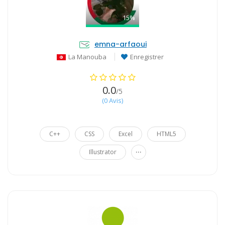
15%
emna-arfaoui
La Manouba
Enregistrer
0.0
/5
(0 Avis)
C++
CSS
Excel
HTML5
...
Illustrator