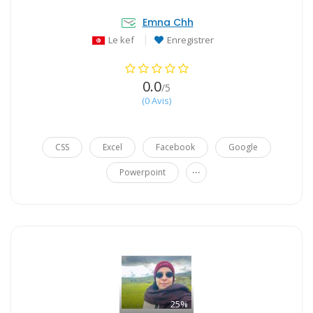
Emna Chh
Le kef
Enregistrer
0.0
/5
(0 Avis)
CSS
Excel
Facebook
Google
...
Powerpoint
25%