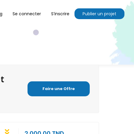
og
Se connecter
S’inscrire
Publier un projet
et
Faire une Offre
2,000.00 TND