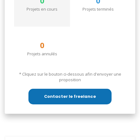
0
0
atouts précieux pour tout projet de
développement logiciel. Je suis ouvert à
Projets en cours
Projets terminés
discuter de nouvelles opportunités de
collaboration.
Cordialement,
0
Malek Wahabi
Projets annulés
* Cliquez sur le bouton ci-dessous afin d'envoyer une
proposition
Contacter le freelance