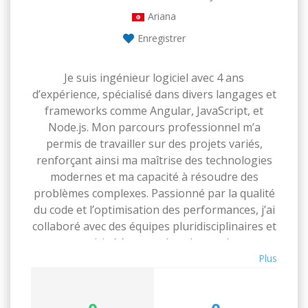
Ariana
Enregistrer
Je suis ingénieur logiciel avec 4 ans
d’expérience, spécialisé dans divers langages et
frameworks comme Angular, JavaScript, et
Node.js. Mon parcours professionnel m’a
permis de travailler sur des projets variés,
renforçant ainsi ma maîtrise des technologies
modernes et ma capacité à résoudre des
problèmes complexes. Passionné par la qualité
du code et l’optimisation des performances, j’ai
collaboré avec des équipes pluridisciplinaires et
participé à toutes les phases du
développement logiciel, de la conception à la
Plus
mise en œuvre. Je suis convaincu que mon
expérience et mon engagement seraient des