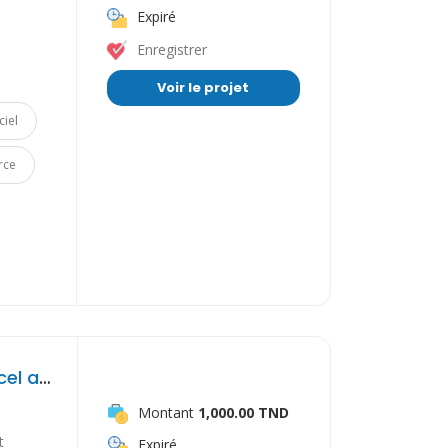
Expiré
Enregistrer
Voir le projet
ciel
rce
Saisie et organisation de données sur Excel avec mise en forme professionnelle
Montant
1,000.00 TND
t
Expiré