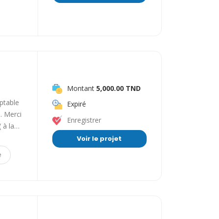
Montant
5,000.00 TND
ptable
Expiré
. Merci
Enregistrer
( à la…
Voir le projet
e