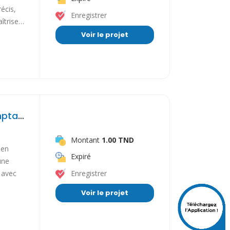
récis,
Enregistrer
aîtrise…
Voir le projet
Réviseur comptable auditeur expert comptable
Montant
1.00 TND
 en
Expiré
une
 avec
Enregistrer
Voir le projet