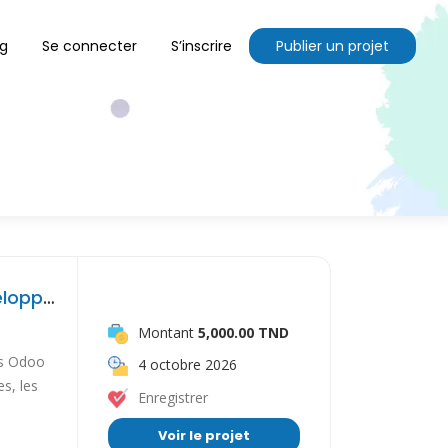
og
Se connecter
S’inscrire
Publier un projet
Nous recherchons un consultant ou développeur Odoo expérimenté pour réaliser un diagnostic de notre
Montant
5,000.00 TND
ons Odoo
4 octobre 2026
es, les
Enregistrer
Voir le projet