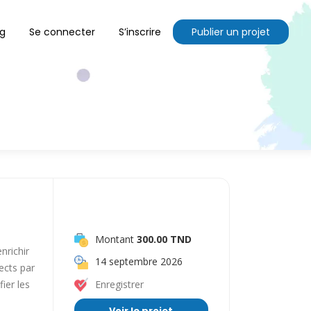
og
Se connecter
S’inscrire
Publier un projet
Montant
300.00 TND
nrichir
14 septembre 2026
ects par
ier les
Enregistrer
Voir le projet